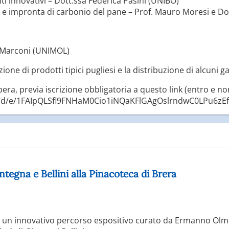
nti innovativi – Dott.ssa Federica Pasini (UNIBO)
a e impronta di carbonio del pane – Prof. Mauro Moresi e Do
 Marconi (UNIMOL)
ione di prodotti tipici pugliesi e la distribuzione di alcuni g
ibera, previa iscrizione obbligatoria a questo link (entro e n
ms/d/e/1FAIpQLSfl9FNHaM0Cio1iNQaKFlGAgOslrndwC0LPu6z
ntegna e Bellini alla Pinacoteca di Brera
 un innovativo percorso espositivo curato da Ermanno Olmi 