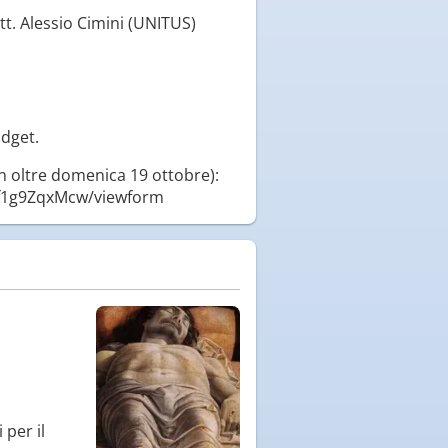
tt. Alessio Cimini (UNITUS)
adget.
on oltre domenica 19 ottobre):
Ef1g9ZqxMcw/viewform
per il