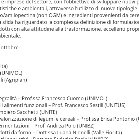
 e imprese del settore, con l’obbiettivo di sviluppare nuovi 
tistiche e ambientali, attraverso l’utilizzo di nuove tipologie d
o/amilopectina (non OGM) e ingredienti provenienti da cerea
 sfida ha riguardato la complessa definizione di formulazion
dotti con alta attitudine alla trasformazione, eccellenti prop
bientale.
 ottobre
ita)
a (UNIMOL)
i (Agriplan)
integralità – Prof.ssa Francesca Cuomo (UNIMOL)
i alimenti funzionali – Prof. Francesco Sestili (UNITUS)
ampiero Sacchetti (UNITE)
 valorizzazione di legumi e cereali – Prof.ssa Erica Pontonio 
ermentazioni – Prof. Andrea Polo (UNIBZ)
dotti da forno – Dott.ssa Luana Nionelli (Valle Fiorita)