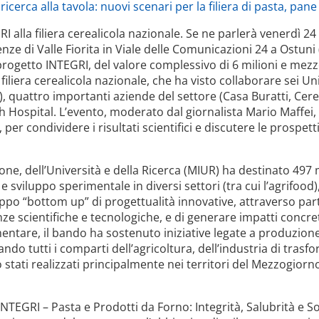
I alla filiera cerealicola nazionale. Se ne parlerà venerdì 24
enze di Valle Fiorita in Viale delle Comunicazioni 24 a Ostuni
l progetto INTEGRI, del valore complessivo di 6 milioni e mez
 filiera cerealicola nazionale, che ha visto collaborare sei Uni
, quattro importanti aziende del settore (Casa Buratti, Cerea
rch Hospital. L’evento, moderato dal giornalista Mario Maffe
 per condividere i risultati scientifici e discutere le prospetti
zione, dell’Università e della Ricerca (MIUR) ha destinato 497
 e sviluppo sperimentale in diversi settori (tra cui l’agrifood)
ppo “bottom up” di progettualità innovative, attraverso part
ze scientifiche e tecnologiche, e di generare impatti concret
entare, il bando ha sostenuto iniziative legate a produzione,
cando tutti i comparti dell’agricoltura, dell’industria di tras
 stati realizzati principalmente nei territori del Mezzogiorn
“INTEGRI – Pasta e Prodotti da Forno: Integrità, Salubrità e Sos