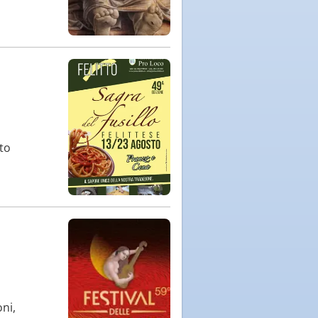
to
oni,