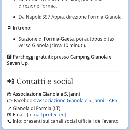
direzione Formia.
Da Napoli: SS7 Appia, direzione Formia-Gianola.
🚆
In treno:
Stazione di
Formia-Gaeta
, poi autobus o taxi
verso Gianola (circa 10 minuti).
🅿️
Parcheggi gratuiti:
presso
Camping Gianola
e
Seven Up
.
📲 Contatti e social
📩
Associazione Gianola e S. Janni
👉 Facebook:
Associazione Gianola e S. Janni – APS
📍 Gianola di Formia (LT)
📧 Email: [
[email protected]
]
📞 Info: presenti sui canali social ufficiali dell’evento