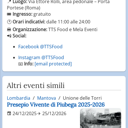
📍
Luogo:
Via Ettore Rolli, area pedonale – Porta
Portese (Roma)
🎟️
Ingresso:
gratuito
🕐
Orari indicativi:
dalle 11:00 alle 24:00
🍔
Organizzazione:
TTS Food e Mela Eventi
📲
Social:
Facebook @TTSFood
Instagram @TTSFood
📧
Info:
[email protected]
Altri eventi simili
Lombardia
Mantova
Unione delle Torri
Presepio Vivente di Piubega 2025-2026
24/12/2025
25/12/2026