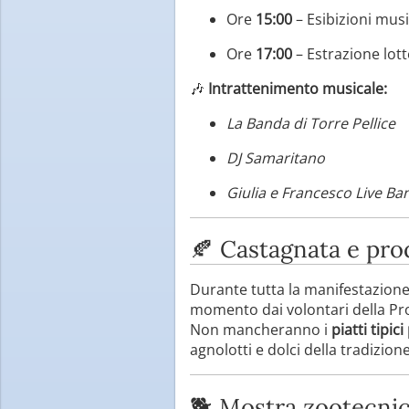
Ore
15:00
– Esibizioni musi
Ore
17:00
– Estrazione lotte
🎶
Intrattenimento musicale:
La Banda di Torre Pellice
DJ Samaritano
Giulia e Francesco Live Ba
🍂 Castagnata e prod
Durante tutta la manifestazione 
momento dai volontari della Pr
Non mancheranno i
piatti tipic
agnolotti e dolci della tradizione
🐕 Mostra zootecnic