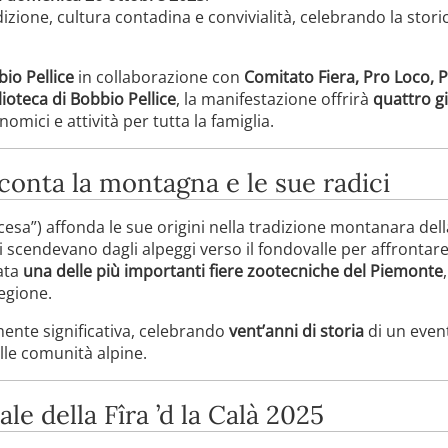
zione, cultura contadina e convivialità, celebrando la stor
io Pellice
in collaborazione con
Comitato Fiera, Pro Loco, Po
blioteca di Bobbio Pellice
, la manifestazione offrirà
quattro gi
mici e attività per tutta la famiglia.
conta la montagna e le sue radici
scesa”) affonda le sue origini nella tradizione montanara della
i scendevano dagli alpeggi verso il fondovalle per affrontare
ata
una delle più importanti fiere zootecniche del Piemonte
regione.
mente significativa, celebrando
vent’anni di storia
di un event
elle comunità alpine.
le della Fîra ’d la Calà 2025