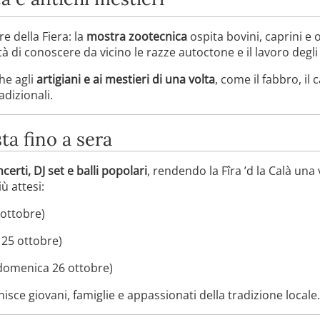
e della Fiera: la
mostra zootecnica
ospita bovini, caprini e o
ità di conoscere da vicino le razze autoctone e il lavoro degli 
he agli
artigiani e ai mestieri di una volta
, come il fabbro, il 
dizionali.
sta fino a sera
certi, DJ set e balli popolari
, rendendo la Fîra ’d la Calà una 
ù attesi:
 ottobre)
 25 ottobre)
domenica 26 ottobre)
ce giovani, famiglie e appassionati della tradizione locale.