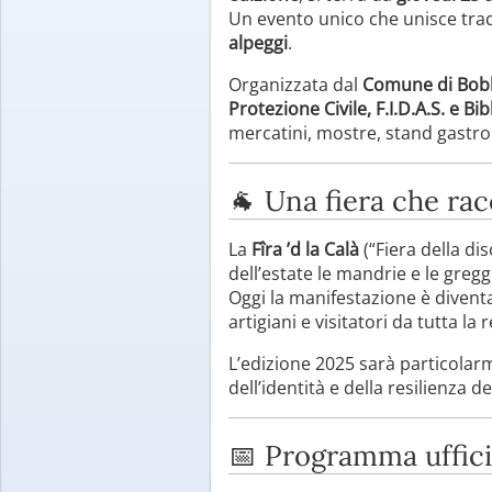
Un evento unico che unisce tradi
alpeggi
.
Organizzata dal
Comune di Bobb
Protezione Civile, F.I.D.A.S. e Bi
mercatini, mostre, stand gastrono
🐐 Una fiera che rac
La
Fîra ’d la Calà
(“Fiera della di
dell’estate le mandrie e le gregg
Oggi la manifestazione è divent
artigiani e visitatori da tutta la 
L’edizione 2025 sarà particolar
dell’identità e della resilienza d
📅 Programma ufficia