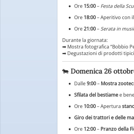
Ore
15:00
–
Festa della Scu
Ore
18:00
– Aperitivo con i
Ore
21:00
–
Serata in musi
Durante la giornata:
➡ Mostra fotografica “Bobbio Pel
➡ Degustazioni di prodotti tipic
🐄
Domenica 26 ottobre
Dalle
9:00
–
Mostra zootec
Sfilata del bestiame
e bened
Ore
10:00
– Apertura
stan
Giro dei trattori e delle m
Ore
12:00
–
Pranzo della F