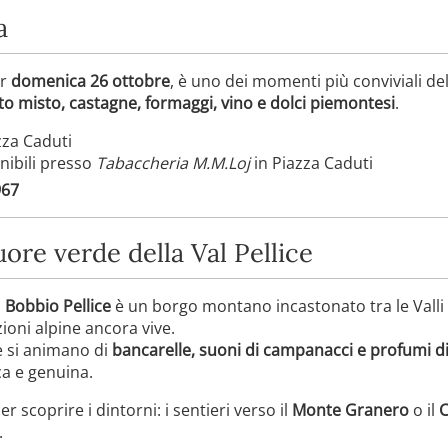
a
er
domenica 26 ottobre
, è uno dei momenti più conviviali del
ito misto, castagne, formaggi, vino e dolci piemontesi
.
za Caduti
nibili presso
Tabaccheria M.M.Loj
in Piazza Caduti
967
uore verde della Val Pellice
,
Bobbio Pellice
è un borgo montano incastonato tra le Valli 
ioni alpine ancora vive.
se si animano di
bancarelle, suoni di campanacci e profumi d
ca e genuina.
 scoprire i dintorni: i sentieri verso il
Monte Granero
o il
C
.