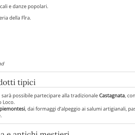
cali e danze popolari.
ria della Fîra.
nd
otti tipici
sarà possibile partecipare alla tradizionale
Castagnata
, co
o Loco.
i piemontesi
, dai formaggi d’alpeggio ai salumi artigianali, pa
.
a e antichi mestieri