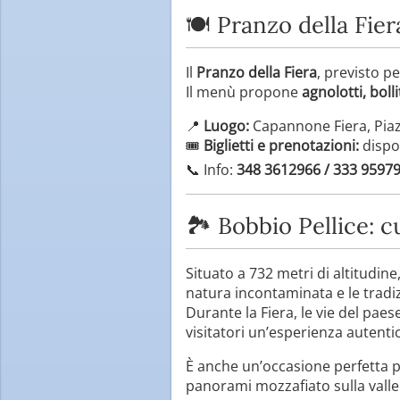
🍽️ Pranzo della Fier
Il
Pranzo della Fiera
, previsto p
Il menù propone
agnolotti, boll
📍
Luogo:
Capannone Fiera, Piaz
🎟
Biglietti e prenotazioni:
dispo
📞 Info:
348 3612966 / 333 9597
🏞️ Bobbio Pellice: c
Situato a 732 metri di altitudine
natura incontaminata e le tradiz
Durante la Fiera, le vie del pae
visitatori un’esperienza autenti
È anche un’occasione perfetta per
panorami mozzafiato sulla valle