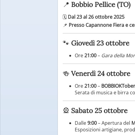
📍
Bobbio Pellice (TO)
🗓
Dal 23 al 26 ottobre 2025
📌
Presso Capannone Fiera e ce
🐾
Giovedì 23 ottobre
Ore
21:00
–
Gara della Mor
🍻
Venerdì 24 ottobre
Ore
21:00
–
BOBBIOKToberF
Serata di musica e birra c
🎡
Sabato 25 ottobre
Dalle
9:00
– Apertura del
M
Esposizioni artigiane, prodo