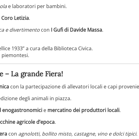
ola
e laboratori per bambini.
l
Coro Letizia
.
ca e divertimento
con
I Guﬁ di Davide Massa
.
lice 1933” a cura della Biblioteca Civica.
i piemontesi.
 – La grande Fiera!
nica
con la partecipazione di allevatori locali e capi provenie
izione degli animali in piazza.
d enogastronomici
e
mercatino dei produttori locali
.
acchine agricole d’epoca
.
iera
con
agnolotti, bollito misto, castagne, vino e dolci tipici
.