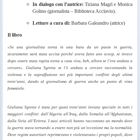
In dialogo con l’autrice:
Tiziana Magrì e Monica
Golino (giornalista – Biblioteca Acclavio).
Letture a cura di:
Barbara Galeandro (attrice)
Il libro
«Se una giornalista torna in una bara da un paese in guerra,
sicuramente sarà stata uccisa perché aveva fatto uno scoop, se invece
dopo essere stata rapita torna a casa viva, beh, allora se l’era andata a
cercare». Giuliana Sgrena se l’è andata a cercare raccontando la
violenza e la sopraffazione nei più importanti conflitti degli ultimi
trent’anni, dando al giornalismo di guerra anche un punto di vista
femminile.
Giuliana Sgrena è stata per quasi trent’anni inviata speciale in tutti i
maggiori conflitti: dall’Algeria all’Iraq, dalla Somalia all’Afghanistan,
dalla Siria all’Eritrea. I suoi articoli hanno raccontato un mondo dove
la guerra stava tornando a essere non più un’eccezione ma la normalità.
Dove regimi autoritari reprimevano e violentavano i propri popoli, dove