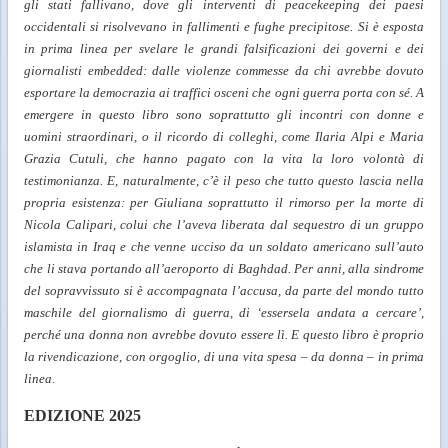
gli stati fallivano, dove gli interventi di peacekeeping dei paesi
occidentali si risolvevano in fallimenti e fughe precipitose. Si è esposta
in prima linea per svelare le grandi falsificazioni dei governi e dei
giornalisti embedded: dalle violenze commesse da chi avrebbe dovuto
esportare la democrazia ai traffici osceni che ogni guerra porta con sé. A
emergere in questo libro sono soprattutto gli incontri con donne e
uomini straordinari, o il ricordo di colleghi, come Ilaria Alpi e Maria
Grazia Cutuli, che hanno pagato con la vita la loro volontà di
testimonianza. E, naturalmente, c’è il peso che tutto questo lascia nella
propria esistenza: per Giuliana soprattutto il rimorso per la morte di
Nicola Calipari, colui che l’aveva liberata dal sequestro di un gruppo
islamista in Iraq e che venne ucciso da un soldato americano sull’auto
che li stava portando all’aeroporto di Baghdad. Per anni, alla sindrome
del sopravvissuto si è accompagnata l’accusa, da parte del mondo tutto
maschile del giornalismo di guerra, di ‘essersela andata a cercare’,
perché una donna non avrebbe dovuto essere lì. E questo libro è proprio
la rivendicazione, con orgoglio, di una vita spesa – da donna – in prima
linea.
EDIZIONE 2025