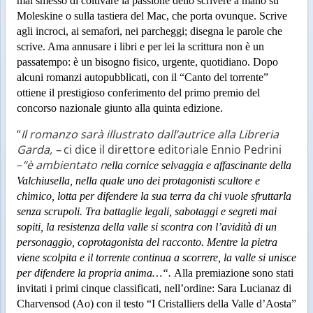
mai smesso di coltivare la passione dello scrivere a mano su
Moleskine o sulla tastiera del Mac, che porta ovunque. Scrive
agli incroci, ai semafori, nei parcheggi; disegna le parole che
scrive. Ama annusare i libri e per lei la scrittura non è un
passatempo: è un bisogno fisico, urgente, quotidiano. Dopo
alcuni romanzi autopubblicati, con il “Canto del torrente”
ottiene il prestigioso conferimento del primo premio del
concorso nazionale giunto alla quinta edizione.
“
Il romanzo sarà illustrato dall’autrice alla Libreria
Garda, –
ci dice il direttore editoriale Ennio Pedrini
–
“è ambientato n
ella cornice selvaggia e affascinante della
Valchiusella, nella quale uno dei protagonisti scultore e
chimico, lotta per difendere la sua terra da chi vuole sfruttarla
senza scrupoli. Tra battaglie legali, sabotaggi e segreti mai
sopiti, la resistenza della valle si scontra con l’avidità di un
personaggio, coprotagonista del racconto. Mentre la pietra
viene scolpita e il torrente continua a scorrere, la valle si unisce
per difendere la propria anima…“.
Alla premiazione sono stati
invitati i primi cinque classificati, nell’ordine: Sara Lucianaz di
Charvensod (Ao) con il testo “I Cristalliers della Valle d’Aosta”