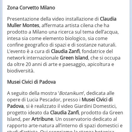
Zona Corvetto Milano
Presentazione della video installazione di
Claudia
Muller Montes
, affermata artista cilena che ha
prodotto a Milano una ricerca sul tema dell’acqua,
intesa sia come elemento biologico, sia come
confine geografico di spazi e di sostanze naturali.
L’evento è a cura di
Claudia Zanfi
, fondatrice del
network internazionale
Green Island
, che si occupa
da oltre 20 anni di arte e paesaggio, apicoltura e
biodiversità.
Musei Civici di Padova
A seguito della mostra ‘
Botanikum
’, dedicata alle
opere di Lucia Pescador, presso i
Musei Civici di
Padova
, si è realizzato il video Giardini Domestici,
progetto ideato da
Claudia Zanfi
, prodotto da Green
Island, per
Artribune
. Un osservatorio dedicato al
rapporto arte-natura all’interno di spazi domestici e
studi d’artista. Qui scopriamo la stanza botanica