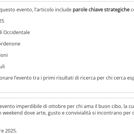
 questo evento, l’articolo include
parole chiave strategiche
c
25
li Occidentale
Pordenone
ioni
uli
are l’evento tra i primi risultati di ricerca per chi cerca esp
’evento imperdibile di ottobre per chi ama il buon cibo, la c
 weekend dove arte, gusto e convivialità si incontrano per ce
re 2025.