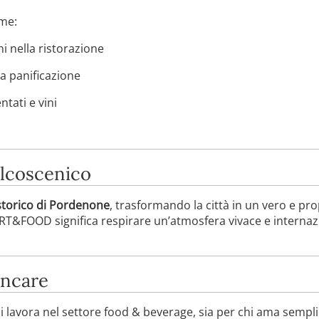
ome:
ni nella ristorazione
la panificazione
tati e vini
lcoscenico
storico di Pordenone
, trasformando la città in un vero e prop
ART&FOOD significa respirare un’atmosfera vivace e interna
ancare
 lavora nel settore food & beverage, sia per chi ama semp