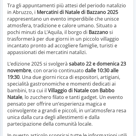
Tra gli appuntamenti più attesi del periodo natalizio
in Abruzzo, i
Mercatini di Natale di Bazzano 2025
rappresentano un evento imperdibile che unisce
atmosfera, tradizione e calore umano. Situato a
pochi minuti da L’Aquila, il borgo di
Bazzano
si
trasformerà per due giorni in un piccolo villaggio
incantato pronto ad accogliere famiglie, turisti e
appassionati dei mercatini natalizi.
L’edizione 2025 si svolgerà
sabato 22 e domenica 23
novembre
, con orario continuato
dalle 10:30 alle
19:30
. Una due giorni ricca di espositori, artigiani,
specialità gastronomiche e momenti dedicati ai
bambini, tra cui il
Villaggio di Natale con Babbo
Natale
, lo zucchero filato e tanti gadget. Un evento
pensato per offrire un’esperienza magica e
coinvolgente a grandi e piccoli, in un’atmosfera resa
unica dalla cura degli allestimenti e dalla
partecipazione della comunità locale.
In questo articolo scoprirai tutte le informazioni utili