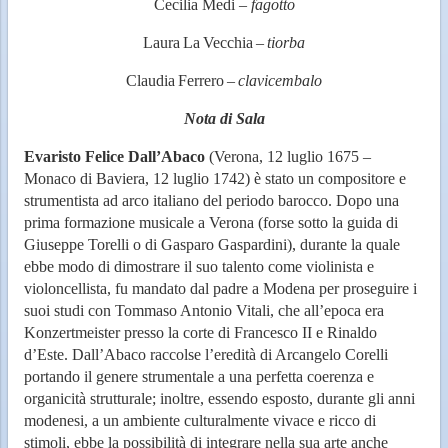
Cecilia Medi
– fagotto
Laura
La
Vecchia
–
tiorba
Claudia
Ferrero
–
clavicembalo
Nota di Sala
Evaristo Felice Dall’Abaco
(Verona, 12 luglio 1675 –
Monaco di Baviera, 12 luglio 1742) è stato un compositore e
strumentista ad arco italiano del periodo barocco. Dopo una
prima formazione musicale a Verona (forse sotto la guida di
Giuseppe Torelli o di Gasparo Gaspardini), durante la quale
ebbe modo di dimostrare il suo talento come violinista e
violoncellista, fu mandato dal padre a Modena per proseguire i
suoi studi con Tommaso Antonio Vitali, che all’epoca era
Konzertmeister presso la corte di Francesco II e Rinaldo
d’Este. Dall’Abaco raccolse l’eredità di Arcangelo Corelli
portando il genere strumentale a una perfetta coerenza e
organicità strutturale; inoltre, essendo esposto, durante gli anni
modenesi, a un ambiente culturalmente vivace e ricco di
stimoli, ebbe la possibilità di integrare nella sua arte anche