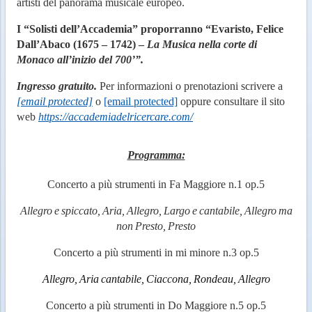
artisti del panorama musicale europeo.
I “Solisti dell’Accademia” proporranno “Evaristo, Felice
Dall’Abaco (1675 –
1742) –
La
Musica
nella
corte
di
Monaco
all’inizio
del
700’”.
Ingresso gratuito.
Per informazioni o prenotazioni scrivere a
[email protected]
o
[email protected]
oppure consultare il sito
web
https://accademiadelricercare.com/
Programma:
Concerto
a
più
strumenti
in
Fa
Maggiore
n.1
op.5
Allegro
e
spiccato,
Aria,
Allegro,
Largo
e
cantabile,
Allegro
ma
non
Presto,
Presto
Concerto
a
più
strumenti
in
mi
minore
n.3
op.5
Allegro,
Aria
cantabile,
Ciaccona,
Rondeau,
Allegro
Concerto
a
più
strumenti
in
Do
Maggiore
n.5
op.5