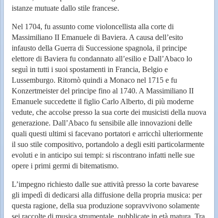
istanze mutuate dallo stile francese.
Nel 1704, fu assunto come violoncellista alla corte di
Massimiliano II Emanuele di Baviera. A causa dell’esito
infausto della Guerra di Successione spagnola, il principe
elettore di Baviera fu condannato all’esilio e Dall’Abaco lo
seguì in tutti i suoi spostamenti in Francia, Belgio e
Lussemburgo. Ritornò quindi a Monaco nel 1715 e fu
Konzertmeister del principe fino al 1740. A Massimiliano II
Emanuele succedette il figlio Carlo Alberto, di più moderne
vedute, che accolse presso la sua corte dei musicisti della nuova
generazione. Dall’Abaco fu sensibile alle innovazioni delle
quali questi ultimi si facevano portatori e arricchì ulteriormente
il suo stile compositivo, portandolo a degli esiti particolarmente
evoluti e in anticipo sui tempi: si riscontrano infatti nelle sue
opere i primi germi di bitematismo.
L’impegno richiesto dalle sue attività presso la corte bavarese
gli impedì di dedicarsi alla diffusione della propria musica: per
questa ragione, della sua produzione sopravvivono solamente
sei raccolte di musica strumentale, pubblicate in età matura. Tra