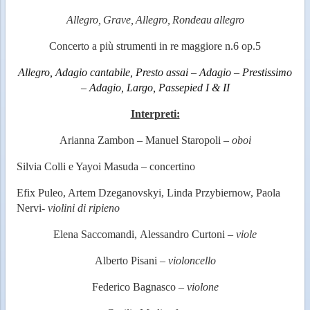
Allegro,
Grave,
Allegro,
Rondeau
allegro
Concerto
a
più
strumenti
in
re maggiore n.6
op.5
Allegro, Adagio cantabile, Presto assai – Adagio – Prestissimo
– Adagio, Largo, Passepied I & II
Interpreti:
Arianna
Zambon
–
Manuel
Staropoli
–
oboi
Silvia Colli e Yayoi Masuda – concertino
Efix Puleo, Artem Dzeganovskyi, Linda Przybiernow, Paola
Nervi-
violini di ripieno
Elena
Saccomandi,
Alessandro
Curtoni
–
viole
Alberto Pisani –
violoncello
Federico Bagnasco –
violone