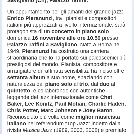
Savigliano (Cn), Palazzo Taffini.
Un appuntamento per gli amanti del grande jazz:
Enrico Pieranunzi
, tra i pianisti e compositori
italiani più apprezzati a livello internazionale, sarà
protagonista di un
concerto in piano solo
domenica
16 novembre alle ore 10.50
presso
Palazzo Taffini a Savigliano
. Nato a Roma nel
1949,
Pieranunzi
ha costruito una carriera
straordinaria che lo ha portato sui palcoscenici più
prestigiosi del mondo. Pianista, compositore e
arrangiatore di raffinata sensibilità, ha inciso oltre
settanta album
a suo nome, spaziando con
naturalezza dal
piano solo
al
trio
, dal
duo
al
quintetto
, e collaborando con autentiche
leggende del jazz internazionale come
Chet
Baker, Lee Konitz, Paul Motian, Charlie Haden,
Chris Potter, Marc Johnson
e
Joey Baron
.
Riconosciuto più volte come
miglior musicista
italiano
nel referendum “Top Jazz” indetto dalla
rivista
Musica Jazz
(1989, 2003, 2008) e premiato