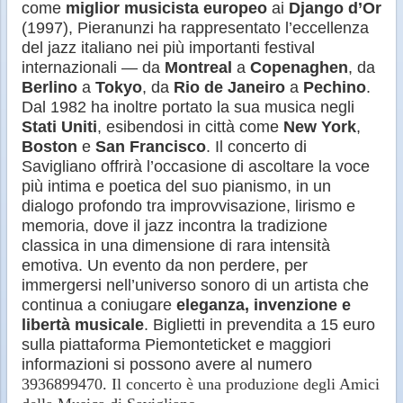
come
miglior musicista europeo
ai
Django d’Or
(1997), Pieranunzi ha rappresentato l’eccellenza
del jazz italiano nei più importanti festival
internazionali — da
Montreal
a
Copenaghen
, da
Berlino
a
Tokyo
, da
Rio de Janeiro
a
Pechino
.
Dal 1982 ha inoltre portato la sua musica negli
Stati Uniti
, esibendosi in città come
New York
,
Boston
e
San Francisco
. Il concerto di
Savigliano offrirà l’occasione di ascoltare la voce
più intima e poetica del suo pianismo, in un
dialogo profondo tra improvvisazione, lirismo e
memoria, dove il jazz incontra la tradizione
classica in una dimensione di rara intensità
emotiva. Un evento da non perdere, per
immergersi nell’universo sonoro di un artista che
continua a coniugare
eleganza, invenzione e
libertà musicale
. Biglietti in prevendita a 15 euro
sulla piattaforma Piemonteticket e maggiori
informazioni si possono avere al numero
3936899470. Il concerto è una produzione degli Amici