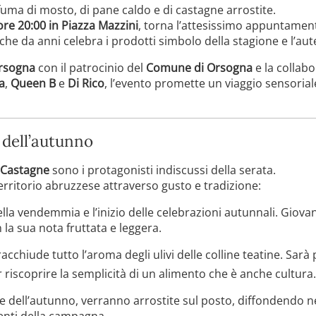
uma di mosto, di pane caldo e di castagne arrostite.
ore 20:00 in Piazza Mazzini
, torna l’attesissimo appuntame
 che da anni celebra i prodotti simbolo della stagione e l’aut
Orsogna
con il patrocinio del
Comune di Orsogna
e la collabo
a
,
Queen B
e
Di Rico
, l’evento promette un viaggio sensoria
i dell’autunno
Castagne
sono i protagonisti indiscussi della serata.
erritorio abruzzese attraverso gusto e tradizione:
ella vendemmia e l’inizio delle celebrazioni autunnali. Giova
a sua nota fruttata e leggera.
racchiude tutto l’aroma degli ulivi delle colline teatine. Sar
r riscoprire la semplicità di un alimento che è anche cultura.
se dell’autunno, verranno arrostite sul posto, diffondendo ne
 lenti della campagna.