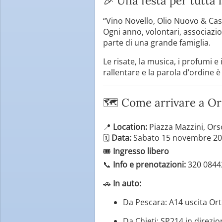
🎉 Una festa per tutta
“Vino Novello, Olio Nuovo & Ca
Ogni anno, volontari, associazi
parte di una grande famiglia.
Le risate, la musica, i profumi 
rallentare e la parola d’ordine 
🗺️ Come arrivare a O
📍
Location:
Piazza Mazzini, Ors
🗓️
Data:
Sabato 15 novembre 202
🎟️
Ingresso libero
📞
Info e prenotazioni:
320 0844
🚗
In auto:
Da Pescara: A14 uscita Ort
Da Chieti: SP214 in direzi