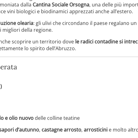
timoniata dalla
Cantina Sociale Orsogna
, una delle più impor
 vini biologici e biodinamici apprezzati anche all’estero.
uzione olearia
: gli ulivi che circondano il paese regalano un
i migliori della regione.
 anche scoprire un territorio dove
le radici contadine si intr
ttamente lo spirito dell’Abruzzo.
serata
)
lo e olio nuovo
delle colline teatine
 sapori d’autunno
,
castagne arrosto
,
arrosticini
e molto altr