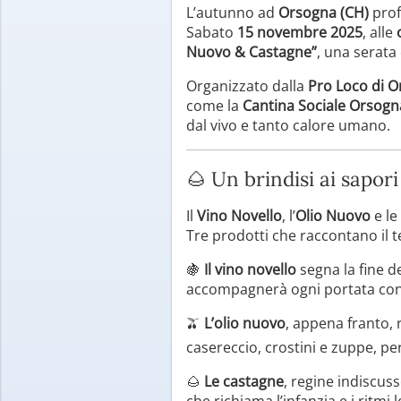
L’autunno ad
Orsogna (CH)
prof
Sabato
15 novembre 2025
, alle
Nuovo & Castagne”
, una serata
Organizzato dalla
Pro Loco di 
come la
Cantina Sociale Orsogn
dal vivo e tanto calore umano.
🌰 Un brindisi ai sapor
Il
Vino Novello
, l’
Olio Nuovo
e le
Tre prodotti che raccontano il t
🍇
Il vino novello
segna la fine d
accompagnerà ogni portata con l
🫒
L’olio nuovo
, appena franto, 
casereccio, crostini e zuppe, pe
🌰
Le castagne
, regine indiscus
che richiama l’infanzia e i ritmi