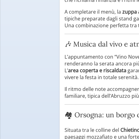
A completare il menù, la
zuppa 
tipiche preparate dagli stand g
Una combinazione perfetta tra t
🎶 Musica dal vivo e at
L’appuntamento con “Vino Novel
renderanno la serata ancora pi
L’
area coperta e riscaldata
garan
vivere la festa in totale serenità.
Il ritmo delle note accompagnerà 
familiare, tipica dell’Abruzzo pi
🏘️ Orsogna: un borgo c
Situata tra le colline del
Chietin
paesaggi mozzafiato e una forte