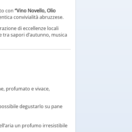
nto con
“Vino Novello, Olio
entica convivialità abruzzese.
razione di eccellenze locali
le tra sapori d’autunno, musica
ne, profumato e vivace,
à possibile degustarlo su pane
ll’aria un profumo irresistibile