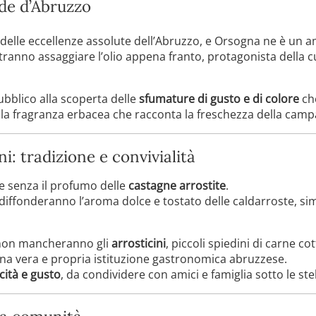
rde d’Abruzzo
delle eccellenze assolute dell’Abruzzo, e Orsogna ne è un 
potranno assaggiare l’olio appena franto, protagonista della 
ubblico alla scoperta delle
sfumature di gusto e di colore
che
 alla fragranza erbacea che racconta la freschezza della ca
i: tradizione e convivialità
 senza il profumo delle
castagne arrostite
.
e diffonderanno l’aroma dolce e tostato delle caldarroste, si
 non mancheranno gli
arrosticini
, piccoli spiedini di carne cot
: una vera e propria istituzione gastronomica abruzzese.
cità e gusto
, da condividere con amici e famiglia sotto le ste