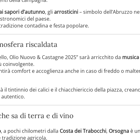
ai sapori d’autunno
, gli
arrosticini
– simbolo dell’Abruzzo nel
astronomici del paese.
radizione contadina e festa popolare.
mosfera riscaldata
lo, Olio Nuovo & Castagne 2025” sarà arricchito da
musica 
ù coinvolgente.
tirà comfort e accoglienza anche in caso di freddo o malte
il tintinnio dei calici e il chiacchiericcio della piazza, cre
ù autentico.
he sa di terra e di vino
o
, a pochi chilometri dalla
Costa dei Trabocchi
,
Orsogna
è un
 tradizione agricola.