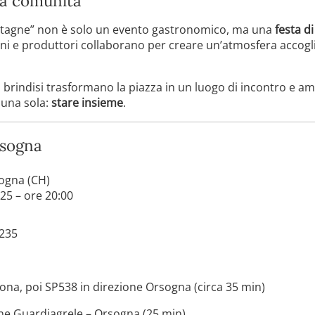
 la comunità
stagne” non è solo un evento gastronomico, ma una
festa d
oni e produttori collaborano per creare un’atmosfera accogli
e i brindisi trasformano la piazza in un luogo di incontro e a
è una sola:
stare insieme
.
rsogna
ogna (CH)
5 – ore 20:00
235
ona, poi SP538 in direzione Orsogna (circa 35 min)
one Guardiagrele – Orsogna (25 min)