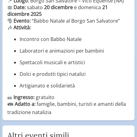
📍
Luogo:
Borgo San Salvatore – Vico Equense (NA)
📅
Date:
sabato
20 dicembre
e domenica
21
dicembre 2025
🎅
Evento:
“Babbo Natale al Borgo San Salvatore”
🎶
Attività:
Incontro con Babbo Natale
Laboratori e animazioni per bambini
Spettacoli musicali e artistici
Dolci e prodotti tipici natalizi
Artigianato e solidarietà
🎫
Ingresso:
gratuito
👪
Adatto a:
famiglie, bambini, turisti e amanti della
tradizione natalizia
Altri eventi simili