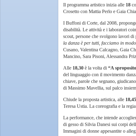
Il programma artistico inizia alle
18
co
Crosetto con Mattia Perlo e Gaia Chia
I Buffoni di Corte, dal 2008, propongon
disabilità. Le attività e i laboratori c
scout, persone che svolgono lavori di pu
la danza è per tutti, facciamo in modo
Cusano, Valentina Calcagno, Gaia Chia
Mancino, Sara Pisoni, Alessandra Prizz
Alle
18,30
è la volta di
“A sproposit
del linguaggio con il movimento danza
chiave, parole che segnano, giudicano
di Massimo Mavellia, sul palco insiem
Chiude la proposta artistica, alle
18,4
Teresa Ustia. La coreografia e la regi
La performance, che intende accogliere 
di gesso di Silvia Danesi sui corpi dell
Immagini di donne appesantite o allegg