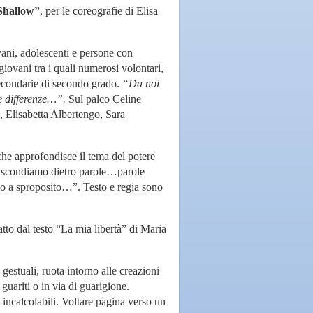
 Shallow”
, per le coreografie di Elisa
ovani, adolescenti e persone con
 giovani tra i quali numerosi volontari,
e secondarie di secondo grado.
“Da noi
le differenze…”.
Sul palco Celine
 Elisabetta Albertengo, Sara
che approfondisce il tema del potere
nascondiamo dietro parole…parole
mo a sproposito…”. Testo e regia sono
ratto dal testo “La mia libertà” di Maria
gestuali, ruota intorno alle creazioni
 guariti o in via di guarigione.
 incalcolabili. Voltare pagina verso un