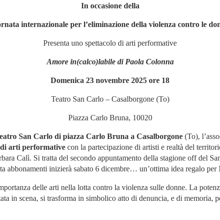
In occasione della
rnata internazionale per l’eliminazione della violenza contro le d
Presenta uno spettacolo di arti performative
Amore in(calco)labile di Paola Colonna
Domenica 23 novembre 2025 ore 18
Teatro San Carlo – Casalborgone (To)
Piazza Carlo Bruna, 10020
eatro San Carlo di piazza Carlo Bruna a Casalborgone
(To), l’asso
 di arti performative
con la partecipazione di artisti e realtà del territo
ara Calì. Si tratta del secondo appuntamento della stagione off del San
dita abbonamenti inizierà sabato 6 dicembre… un’ottima idea regalo per 
mportanza delle arti nella lotta contro la violenza sulle donne. La poten
rtata in scena, si trasforma in simbolico atto di denuncia, e di memoria, 