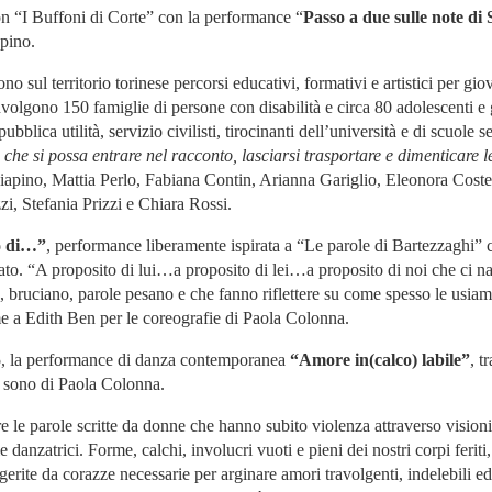
n “I Buffoni di Corte” con la performance “
Passo a due sulle note di
pino.
o sul territorio torinese percorsi educativi, formativi e artistici per gi
oinvolgono 150 famiglie di persone con disabilità e circa 80 adolescenti e
bblica utilità, servizio civilisti, tirocinanti dell’università e di scuol
 che si possa entrare nel racconto, lasciarsi trasportare e dimenticare 
pino, Mattia Perlo, Fabiana Contin, Arianna Gariglio, Eleonora Coste,
i, Stefania Prizzi e Chiara Rossi.
o di…”
, performance liberamente ispirata a “Le parole di Bartezzaghi” 
to. “A proposito di lui…a proposito di lei…a proposito di noi che ci 
, bruciano, parole pesano e che fanno riflettere su come spesso le usia
e a Edith Ben per le coreografie di Paola Colonna.
5
, la performance di danza contemporanea
“Amore in(calco) labile”
, t
a sono di Paola Colonna.
le parole scritte da donne che hanno subito violenza attraverso visioni 
e danzatrici. Forme, calchi, involucri vuoti e pieni dei nostri corpi feriti,
erite da corazze necessarie per arginare amori travolgenti, indelebili ed